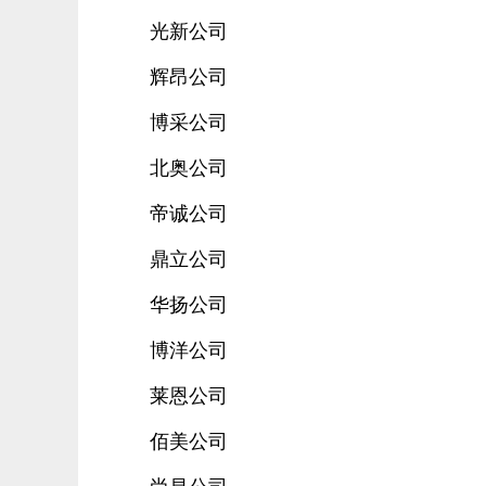
光新公司
辉昂公司
博采公司
北奥公司
帝诚公司
鼎立公司
华扬公司
博洋公司
莱恩公司
佰美公司