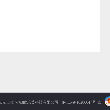
opyright© 安徽欧乐美科技有限公司
皖ICP备10206647号-15