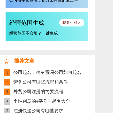
公司名字预查名，提升工商注册通过率
经营范围生成
我要生成＞
经营范围不会填？一键生成
推荐文章
公司起名：建材贸易公司如何起名
1
劳务公司有哪些流程和条件
2
外贸公司注册的简要流程
3
个性创意的4字公司起名大全
4
注册快递公司有哪些要求
5