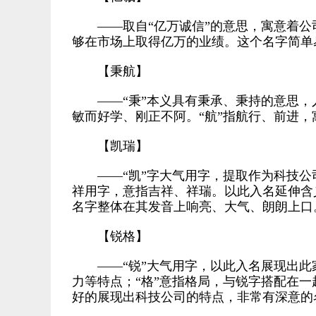
——取自“亿万诚信”的意思，寓意着公
够在市场上取得亿万的业绩。这个名字简单
【秉航】
——“秉”本义具有秉承、秉持的意思，
敏而好学、刚正不阿。“航”指航行、前进，
【凯瑞】
——“凯”字大气用字，提取作为科技公司
祥用字，意指吉祥、祥瑞。以此入名延伸含
名字整体在其发音上响亮、大气、朗朗上口
【锐格】
——“锐”大气用字，以此入名展现出此
力等特点；“格”意指格局，与锐字搭配在
好的展现出科技公司的特点，非常有深意的