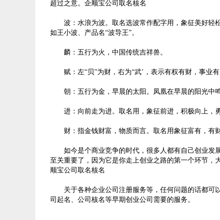
超过之意。企顺宝公司取名核名
波：水浪为波。取名选波常作配字用，象征美好轻松
如王小波、产品名
“波导王”。
麟：五行为火，中国传统吉祥兽。
赋：左
“贝”为财，右为“武’，表示有权有财，事业
朝：五行为金，早晨的太阳。凤凰在早晨的阳光中鸣
进：向前走为进。取名用，象征前进，积极向上，勇
财：指金钱财富，物质而言。取名用象征富有，有财
如今是个商业竞争的时代，很多人都有自己创业发展
至关重要了，因为它是你走上创业之路的第一个环节，
顺宝公司取名核名
关于各种企业公司注册服务等，任何问题的话都可以
司起名、公司核名等早期创业公司需要的服务。