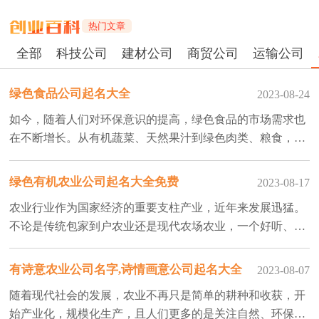
热门文章
全部
科技公司
建材公司
商贸公司
运输公司
绿色食品公司起名大全
2023-08-24
如今，随着人们对环保意识的提高，绿色食品的市场需求也
在不断增长。从有机蔬菜、天然果汁到绿色肉类、粮食，绿
色食品公司正在为我们提供更加健康、环保的饮食选择。那
么如何给绿色食品公司起名更受欢迎
绿色有机农业公司起名大全免费
2023-08-17
农业行业作为国家经济的重要支柱产业，近年来发展迅猛。
不论是传统包家到户农业还是现代农场农业，一个好听、有
个性的公司名称都能给企业带来巨大的商业价值。那么如何
给农业公司起名字更给人信任感呢？接下来企顺宝小编整理
有诗意农业公司名字,诗情画意公司起名大全
2023-08-07
了农业公司起名大全免费可进行参考
随着现代社会的发展，农业不再只是简单的耕种和收获，开
始产业化，规模化生产，且人们更多的是关注自然、环保和